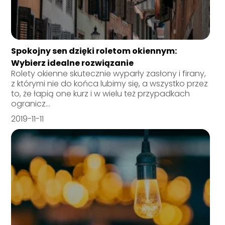
Spokojny sen dzięki roletom okiennym:
Wybierz idealne rozwiązanie
Rolety okienne skutecznie wyparły zasłony i firany,
z którymi nie do końca lubimy się, a wszystko przez
to, że łapią one kurz i w wielu też przypadkach
ogranicz...
2019-11-11