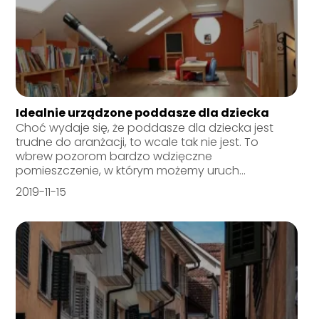
Idealnie urządzone poddasze dla dziecka
Choć wydaje się, że poddasze dla dziecka jest
trudne do aranżacji, to wcale tak nie jest. To
wbrew pozorom bardzo wdzięczne
pomieszczenie, w którym możemy uruch...
2019-11-15