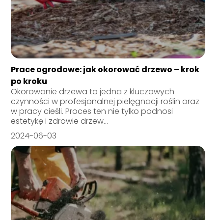
Prace ogrodowe: jak okorować drzewo – krok
po kroku
Okorowanie drzewa to jedna z kluczowych
czynności w profesjonalnej pielęgnacji roślin oraz
w pracy cieśli. Proces ten nie tylko podnosi
estetykę i zdrowie drzew...
2024-06-03