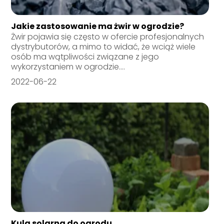
Jakie zastosowanie ma żwir w ogrodzie?
Żwir pojawia się często w ofercie profesjonalnych
dystrybutorów, a mimo to widać, że wciąż wiele
osób ma wątpliwości związane z jego
wykorzystaniem w ogrodzie....
2022-06-22
Kula solarna do ogrodu