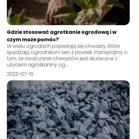
Gdzie stosować agrotkanie ogrodową i w
czym może pomóc?
W wielu ogrodach pojawiają się chwasty, które
spędzają ogrodnikom sen z powiek. Pamiętajmy o
tym, że zwalczanie chwastów jest skuteczne z
użyciem agrotkaniny og...
2022-07-15