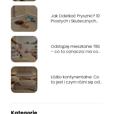
pytanie!
Jak Odetkać Prysznic? 10
Prostych i Skutecznych
Porad Krok Po Kroku
Odstąpię mieszkanie TBS
– co to oznacza i na co
zwrócić uwagę?
Łóżko kontynentalne: Co
to jest i czym różni się od
tradycyjnego?
Kategorie