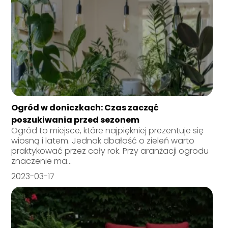
Ogród w doniczkach: Czas zacząć
poszukiwania przed sezonem
Ogród to miejsce, które najpiękniej prezentuje się
wiosną i latem. Jednak dbałość o zieleń warto
praktykować przez cały rok. Przy aranżacji ogrodu
znaczenie ma...
2023-03-17