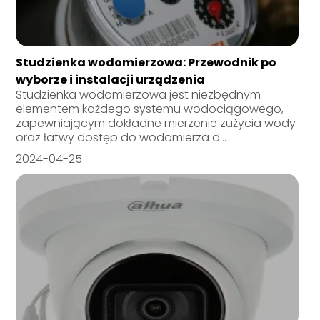
Studzienka wodomierzowa: Przewodnik po
wyborze i instalacji urządzenia
Studzienka wodomierzowa jest niezbędnym
elementem każdego systemu wodociągowego,
zapewniającym dokładne mierzenie zużycia wody
oraz łatwy dostęp do wodomierza d...
2024-04-25