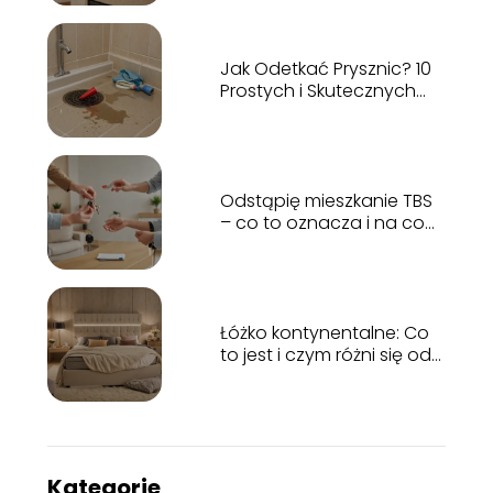
pytanie!
Jak Odetkać Prysznic? 10
Prostych i Skutecznych
Porad Krok Po Kroku
Odstąpię mieszkanie TBS
– co to oznacza i na co
zwrócić uwagę?
Łóżko kontynentalne: Co
to jest i czym różni się od
tradycyjnego?
Kategorie