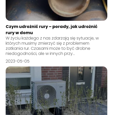
Czym udrożnić rury – porady, jak udrożnić
rury w domu
W życiu każdego z nas zdarzają się sytuacje, w
których musimy zmierzyć się z problemem
zatkania rur. Czasami może to być drobne
niedogodności, ale w innych przy...
2023-05-05