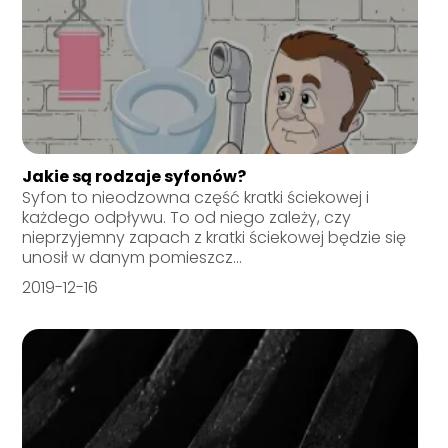
Jakie są rodzaje syfonów?
Syfon to nieodzowna część kratki ściekowej i
każdego odpływu. To od niego zależy, czy
nieprzyjemny zapach z kratki ściekowej będzie się
unosił w danym pomieszcz...
2019-12-16