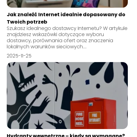
Jak znaleźć Internet idealnie dopasowany do
Twoich potrzeb
Szukasz idealnego dostawcy Internetu? W artykule
znajdziesz wskazówki dotyczące wyboru
dostawcy, porównania ofert oraz znaczenia
lokalnych warunków sieciowych....
2025-11-25
Hydranty wewnętrzne – kiedy są wymagane?