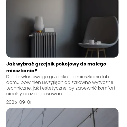
Jak wybrać grzejnik pokojowy do małego
mieszkania?
Dobór właściwego grzejnika do mieszkania lub
domu powinien uwzględniać zarówno wytyczne
techniczne, jak i estetyczne, by zapewnić komfort
cieplny oraz dopasowan...
2025-09-01