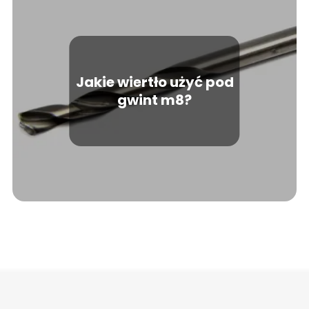
Jakie wiertło użyć pod
gwint m8?