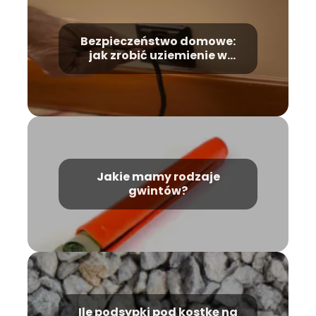
Bezpieczeństwo domowe:
jak zrobić uziemienie w
gniazdku?
Jakie mamy rodzaje
gwintów?
Ile podsypki pod kostkę na