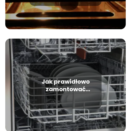
mycie urządzenia
Jak prawidłowo
zamontować
zmywarkę do
zabudowy i uniknąć
błędów