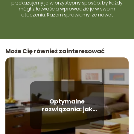
przekazujemy je w przystępny sposób, by każdy
mógł z łatwością wprowadzić je w swoim
otoczeniu. Razem sprawiamy, że nawet
skomplikowane tematy stają się proste i bliskie
każdemu z Was.
Może Cię również zainteresować
Optymalne
rozwiązania: jak
zmieścić dwa łóżka w
małym pokoju?