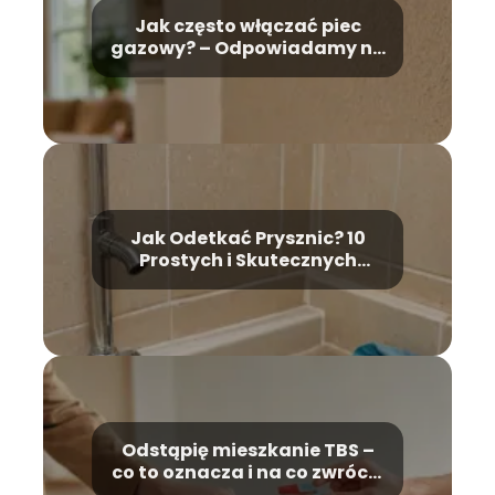
Jak często włączać piec
gazowy? – Odpowiadamy na
pytanie!
Jak Odetkać Prysznic? 10
Prostych i Skutecznych
Porad Krok Po Kroku
Odstąpię mieszkanie TBS –
co to oznacza i na co zwrócić
uwagę?