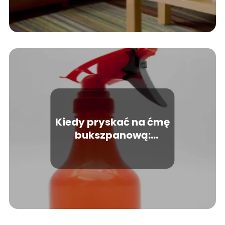
Kiedy pryskać na ćmę
bukszpanową:
skuteczne metody i
optymalny czas