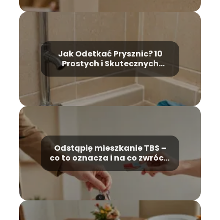
Jak Odetkać Prysznic? 10
Prostych i Skutecznych
Porad Krok Po Kroku
Odstąpię mieszkanie TBS –
co to oznacza i na co zwrócić
uwagę?