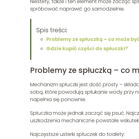
Niestety, także i ten element może zacząć 
spróbować naprawić go samodzielnie.
Spis treści:
Problemy ze spłuczką – co może by
Gdzie kupić części do spłuczki?
Problemy ze spłuczką – co m
Mechanizm spłuczki jest dość prosty – skł
sobą, które powodują spłukanie wody przy n
napełnia się ponownie.
Spłuczka może jednak zacząć się psuć. Najczę
uszkodzenia mechaniczne powstałe wskutek j
Najczęstsze usterki spłuczek do toalety: