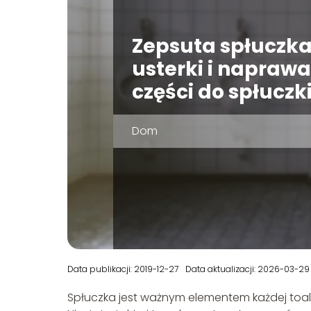
Zepsuta spłuczka
usterki i naprawa
części do spłuczk
Dom
Data publikacji: 2019-12-27
Data aktualizacji: 2026-03-29
Spłuczka jest ważnym elementem każdej toalet