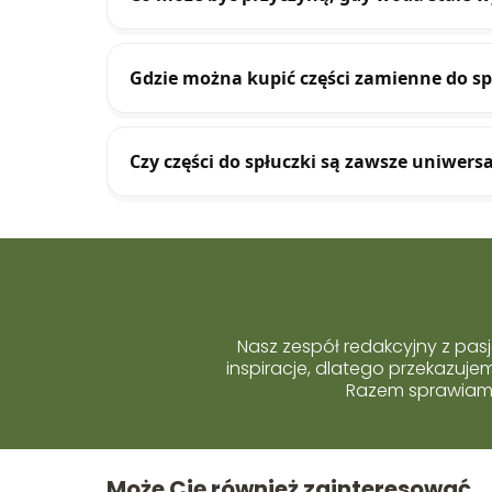
Gdzie można kupić części zamienne do sp
Czy części do spłuczki są zawsze uniwers
Nasz zespół redakcyjny z pasj
inspiracje, dlatego przekazuj
Razem sprawiamy,
Może Cię również zainteresować