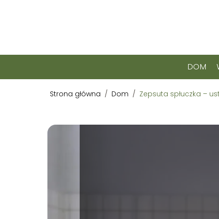
DOM
Strona główna
/
Dom
/
Zepsuta spłuczka – ust