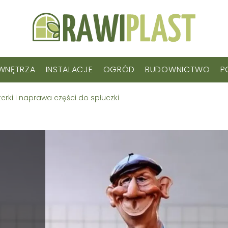
WNĘTRZA
INSTALACJE
OGRÓD
BUDOWNICTWO
P
erki i naprawa części do spłuczki