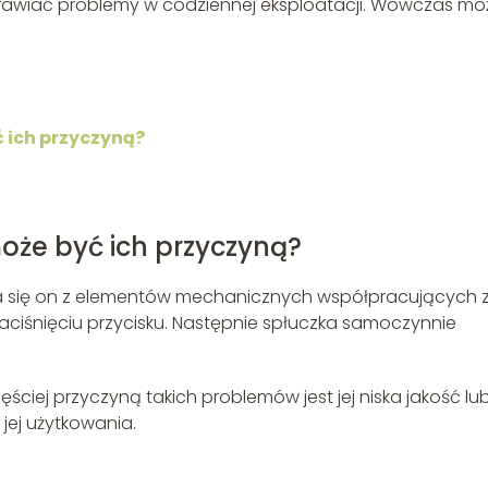
sprawiać problemy w codziennej eksploatacji. Wówczas m
ć ich przyczyną?
oże być ich przyczyną?
ada się on z elementów mechanicznych współpracujących 
aciśnięciu przycisku. Następnie spłuczka samoczynnie
ściej przyczyną takich problemów jest jej niska jakość lub
ej użytkowania.