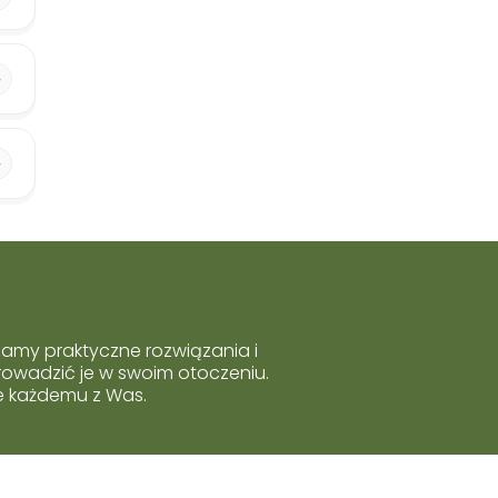
hamy praktyczne rozwiązania i
rowadzić je w swoim otoczeniu.
ie każdemu z Was.