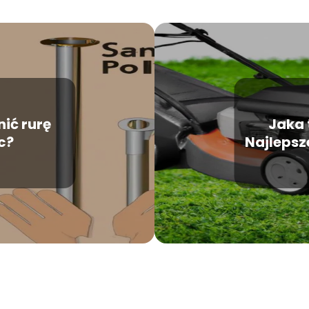
ić rurę
Jaka 
c?
Najlepsz