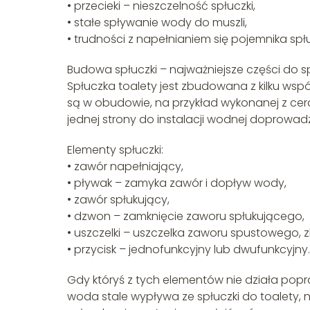
• przecieki – nieszczelność spłuczki,
• stałe spływanie wody do muszli,
• trudności z napełnianiem się pojemnika spłu
Budowa spłuczki – najważniejsze części do s
Spłuczka toalety jest zbudowana z kilku wsp
są w obudowie, na przykład wykonanej z cer
jednej strony do instalacji wodnej doprowadza
Elementy spłuczki:
• zawór napełniający,
• pływak – zamyka zawór i dopływ wody,
• zawór spłukujący,
• dzwon – zamknięcie zaworu spłukującego,
• uszczelki – uszczelka zaworu spustowego, zb
• przycisk – jednofunkcyjny lub dwufunkcyjny.
Gdy któryś z tych elementów nie działa po
woda stale wypływa ze spłuczki do toalety, n