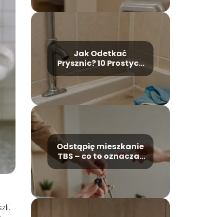
Jak Odetkać
Prysznic? 10 Prostych
i Skutecznych Porad
Krok Po Kroku
Odstąpię mieszkanie
TBS – co to oznacza i
na co zwrócić
uwagę?
li.