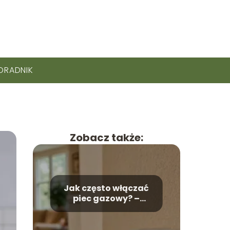
ORADNIK
Zobacz także:
Jak często włączać
piec gazowy? –
Odpowiadamy na
pytanie!