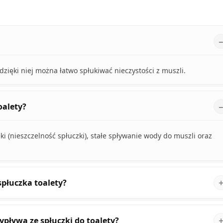
zięki niej można łatwo spłukiwać nieczystości z muszli.
oalety?
eki (nieszczelność spłuczki), stałe spływanie wody do muszli oraz
.
spłuczka toalety?
pływa ze spłuczki do toalety?