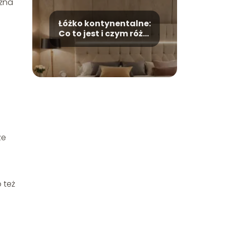
ożna
Łóżko kontynentalne:
Co to jest i czym różni
się od tradycyjnego?
ze
 też