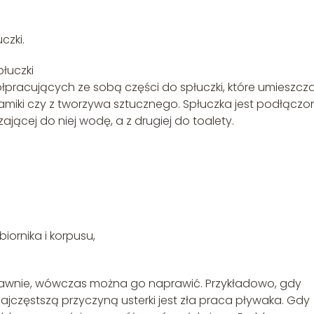
czki.
płuczki
ółpracujących ze sobą części do spłuczki, które umieszcz
amiki czy z tworzywa sztucznego. Spłuczka jest podłączo
jącej do niej wodę, a z drugiej do toalety.
iornika i korpusu,
prawnie, wówczas można go naprawić. Przykładowo, gdy
ajczęstszą przyczyną usterki jest zła praca pływaka. Gdy