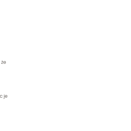
 że
c je