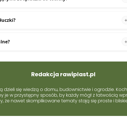
łuczki?
alne?
Redakcja rawiplast.pl
ą dzieli się wiedzą o domu, budownictwie i ogrodzie. Koc
emy je w przystępny sposób, by każdy mógł z łatwością wp
 że nawet skomplikowane tematy stają się proste i blisk