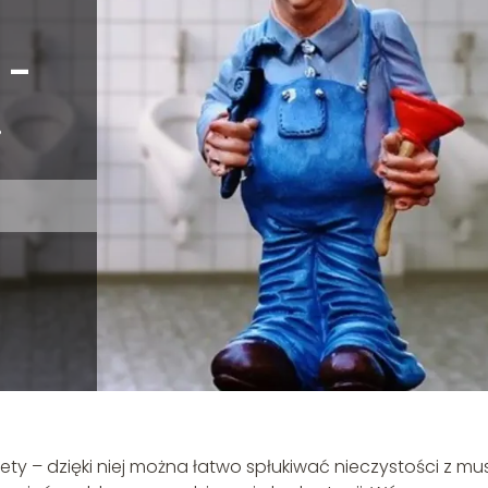
 –
i
y – dzięki niej można łatwo spłukiwać nieczystości z musz