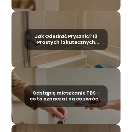
Jak Odetkać Prysznic? 10
Prostych i Skutecznych
Porad Krok Po Kroku
Odstąpię mieszkanie TBS –
co to oznacza i na co zwrócić
uwagę?