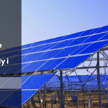
e
y i