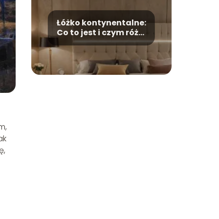
Łóżko kontynentalne:
Co to jest i czym różni
się od tradycyjnego?
m,
ak
ę,