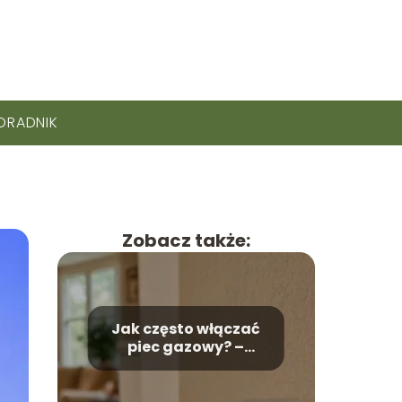
ORADNIK
Zobacz także:
Jak często włączać
piec gazowy? –
Odpowiadamy na
pytanie!