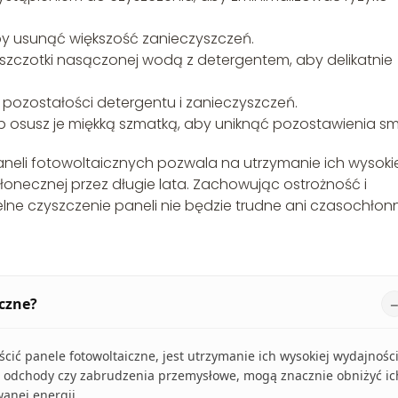
by usunąć większość zanieczyszczeń.
ub szczotki nasączonej wodą z detergentem, aby delikatnie
pozostałości detergentu i zanieczyszczeń.
 osusz je miękką szmatką, aby uniknąć pozostawienia s
neli fotowoltaicznych pozwala na utrzymanie ich wysokie
słonecznej przez długie lata. Zachowując ostrożność i
ne czyszczenie paneli nie będzie trudne ani czasochłon
iczne?
ić panele fotowoltaiczne, jest utrzymanie ich wysokiej wydajności
tasie odchody czy zabrudzenia przemysłowe, mogą znacznie obniżyć ic
anej energii.