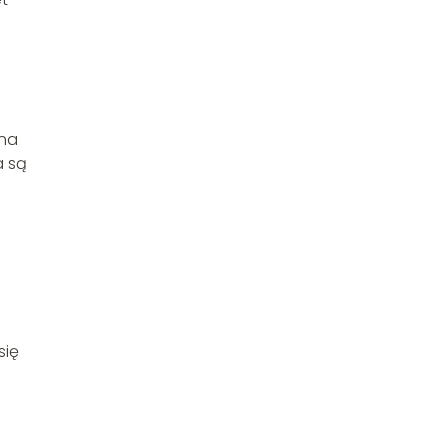
nna
a są
się