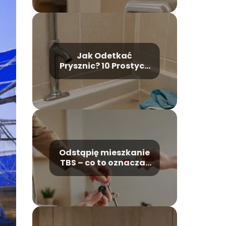
Jak Odetkać
Prysznic? 10 Prostych
i Skutecznych Porad
Krok Po Kroku
Odstąpię mieszkanie
TBS – co to oznacza i
na co zwrócić
uwagę?