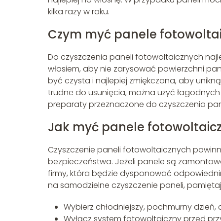
kilka razy w roku.
Czym myć panele fotowolta
Do czyszczenia paneli fotowoltaicznych najlep
włosiem, aby nie zarysować powierzchni pan
być czysta i najlepiej zmiękczona, aby unikn
trudne do usunięcia, można użyć łagodnych d
preparaty przeznaczone do czyszczenia pane
Jak myć panele fotowoltaic
Czyszczenie paneli fotowoltaicznych powin
bezpieczeństwa. Jeżeli panele są zamontowa
firmy, która będzie dysponować odpowiednim
na samodzielne czyszczenie paneli, pamiętaj
Wybierz chłodniejszy, pochmurny dzień,
Wyłącz system fotowoltaiczny przed prz