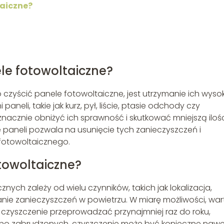
taiczne?
le fotowoltaiczne?
zyścić panele fotowoltaiczne, jest utrzymanie ich wysok
neli, takie jak kurz, pył, liście, ptasie odchody czy
acznie obniżyć ich sprawność i skutkować mniejszą iloś
 paneli pozwala na usunięcie tych zanieczyszczeń i
fotowoltaicznego.
otowoltaiczne?
nych zależy od wielu czynników, takich jak lokalizacja,
nie zanieczyszczeń w powietrzu. W miarę możliwości, war
h czyszczenie przeprowadzać przynajmniej raz do roku,
ocno zabrudzonych, czyszczenie może być konieczne nawe