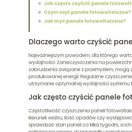
Jak często czyścić panele fotowol
Czym myć panele fotowoltaiczne?
Jak myć panele fotowoltaiczne?
Dlaczego warto czyścić pane
Najważniejszym powodem, dla którego warto c
wydajności. Zanieczyszczenia na powierzchni pa
zabrudzenia związane z przemysłem, mogą zn
produkowanej energii. Regularne czyszczenie
utrzymanie optymalnej wydajności systemu 
Jak często czyścić panele f
Częstotliwość czyszczenia paneli fotowoltaicz
kierunek wiatru, ilość opadów czy występowa
sprawdzać stan paneli co kilka tygodni, a ic
najlepiej na wiosnę. W przypadku paneli m