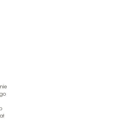
nie
ego
e
ób
ał