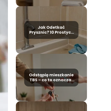
Jak Odetkać
Prysznic? 10 Prostych
i Skutecznych Porad
Krok Po Kroku
Odstąpię mieszkanie
TBS – co to oznacza i
na co zwrócić
uwagę?