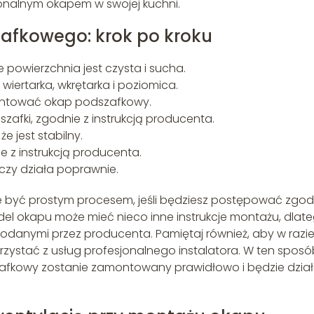
nalnym okapem w swojej kuchni.
fkowego: krok po kroku
e powierzchnia jest czysta i sucha.
wiertarka, wkrętarka i poziomica.
montować okap podszafkowy.
zafki, zgodnie z instrukcją producenta.
e jest stabilny.
e z instrukcją producenta.
 czy działa poprawnie.
yć prostym procesem, jeśli będziesz postępować zgod
del okapu może mieć nieco inne instrukcje montażu, dlat
odanymi przez producenta. Pamiętaj również, aby w razi
korzystać z usług profesjonalnego instalatora. W ten spos
afkowy zostanie zamontowany prawidłowo i będzie dział