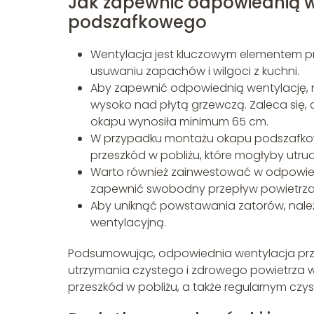
Jak zapewnić odpowiednią 
podszafkowego
Wentylacja jest kluczowym elementem
usuwaniu zapachów i wilgoci z kuchni.
Aby zapewnić odpowiednią wentylację, 
wysoko nad płytą grzewczą. Zaleca się,
okapu wynosiła minimum 65 cm.
W przypadku montażu okapu podszafkowe
przeszkód w pobliżu, które mogłyby utru
Warto również zainwestować w odpowiedn
zapewnić swobodny przepływ powietrza 
Aby uniknąć powstawania zatorów, należ
wentylacyjną.
Podsumowując, odpowiednia wentylacja prz
utrzymania czystego i zdrowego powietrza w
przeszkód w pobliżu, a także regularnym czysz