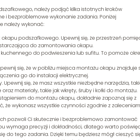
zafkowego, należy podjąć kilka istotnych kroków
e i bezproblemowe wykonanie zadania. Poniżej
re należy wykonać:
okapu podszafkowego. Upewnij się, że przestrzeń pomię
ystarczająca do zamontowania okapu.
 kuchennego do podwieszenia lub sufitu. To pomoże okre
pewnij się, że w pobliżu miejsca montażu okapu znajduje 
czenia go do instalacji elektrycznej.
. Upewnij się, że masz wszystkie niezbędne narzędzia, tak
 oraz materiały, takie jak wkręty, śruby i kołki do montażu.
zystąpieniem do montażu okapu, dokładnie zapoznaj się z
, że wykonasz wszystkie czynności zgodnie z zaleceniami
ych pozwoli Ci skutecznie i bezproblemowo zamontować
u wymaga precyzji i dokładności, dlatego warto poświęc
ę do tego zadania. Dzięki temu będziesz mógł cieszyć si