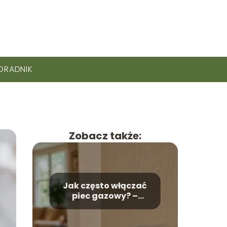
ORADNIK
Zobacz także:
Jak często włączać
piec gazowy? –
Odpowiadamy na
pytanie!