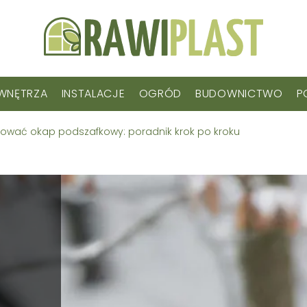
WNĘTRZA
INSTALACJE
OGRÓD
BUDOWNICTWO
P
tować okap podszafkowy: poradnik krok po kroku