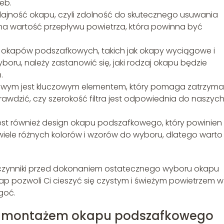
eb.
jność okapu, czyli zdolność do skutecznego usuwania
na wartość przepływu powietrza, która powinna być
ów okapów podszafkowych, takich jak okapy wyciągowe i
ru, należy zastanowić się, jaki rodzaj okapu będzie
.
afkowym jest kluczowym elementem, który pomaga zatrzym
prawdzić, czy szerokość filtra jest odpowiednia do naszyc
jest również design okapu podszafkowego, który powinien
 wiele różnych kolorów i wzorów do wyboru, dlatego warto
czynniki przed dokonaniem ostatecznego wyboru okapu
p pozwoli Ci cieszyć się czystym i świeżym powietrzem w
goć.
ed montażem okapu podszafkowego