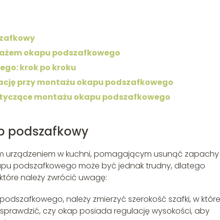
szafkowy
tażem okapu podszafkowego
go: krok po kroku
ację przy montażu okapu podszafkowego
otyczące montażu okapu podszafkowego
p podszafkowy
ym urządzeniem w kuchni, pomagającym usunąć zapachy 
apu podszafkowego może być jednak trudny, dlatego
 które należy zwrócić uwagę:
odszafkowego, należy zmierzyć szerokość szafki, w które
prawdzić, czy okap posiada regulację wysokości, aby