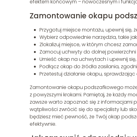
efektem końcowym – nowoczesnym i funkcjo
Zamontowanie okapu podsza
Przygotuj miejsce montażu, upewnij się, ż
Wybierz odpowiednie narzędzia, takie jak 
Zlokalizuj miejsce, w którym chcesz za
Zamocuj uchwyty do dolnej powierzchni s
Umieść okap na uchwytach i upewnij się, ż
Podłącz okap do źródła zasilania, zgodni
Przetestuj działanie okapu, sprawdzając
Zamontowanie okapu podszafkowego może b
z powyższymi krokami. Pamiętaj, że każdy mo
zawsze warto zapoznać się z informacjami p
wątpliwości zwrócić się do specjalisty lub s
będziesz mieć pewność, że Twój okap podsz
efektywnie.