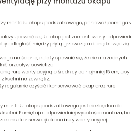
wentylację przy montażu okapu
 przy montażu okapu podszafkowego, ponieważ pomaga 
należy upewnić się, że okap jest zamontowany odpowied
 aby odległość między płytą grzewczą a dolną krawędzią
go na ścianie, należy upewnić się, że nie ma żadnych
dnić przepływ powietrza.
ią rurę wentylacyjną o średnicy co najmniej 15 cm, aby
z kuchni na zewnątrz.
y regularnie czyścić i konserwować okap oraz rurę
y montażu okapu podszafkowego jest niezbędna dla
 kuchni. Pamiętaj o odpowiedniej wysokości montażu, br
czeniu i konserwacji okapu i rury wentylacyjnej.