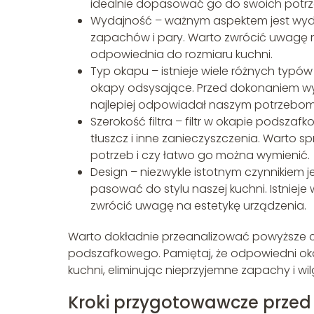
idealnie dopasować go do swoich potrz
Wydajność – ważnym aspektem jest wyda
zapachów i pary. Warto zwrócić uwagę 
odpowiednia do rozmiaru kuchni.
Typ okapu – istnieje wiele różnych typ
okapy odsysające. Przed dokonaniem wybo
najlepiej odpowiadał naszym potrzebom
Szerokość filtra – filtr w okapie podsz
tłuszcz i inne zanieczyszczenia. Warto s
potrzeb i czy łatwo go można wymienić.
Design – niezwykle istotnym czynnikiem 
pasować do stylu naszej kuchni. Istnieje
zwrócić uwagę na estetykę urządzenia.
Warto dokładnie przeanalizować powyższe 
podszafkowego. Pamiętaj, że odpowiedni oka
kuchni, eliminując nieprzyjemne zapachy i wil
Kroki przygotowawcze prz