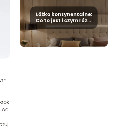
Łóżko kontynentalne:
Co to jest i czym różni
się od tradycyjnego?
wym
krok
, od
otuj