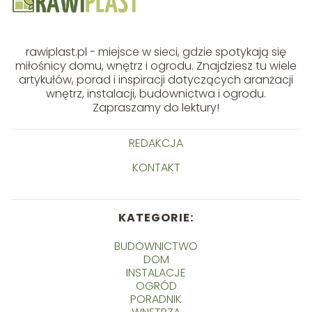
rawiplast.pl - miejsce w sieci, gdzie spotykają się
miłośnicy domu, wnętrz i ogrodu. Znajdziesz tu wiele
artykułów, porad i inspiracji dotyczących aranżacji
wnętrz, instalacji, budownictwa i ogrodu.
Zapraszamy do lektury!
REDAKCJA
KONTAKT
KATEGORIE:
BUDOWNICTWO
DOM
INSTALACJE
OGRÓD
PORADNIK