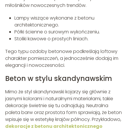
miłośników nowoczesnych trendów.
Lampy wiszące wykonane z betonu
architektonicznego.
Półki ścienne o surowym wykończeniu.
Stoliki kawowe o prostych liniach.
Tego typu ozdoby betonowe podkreślają loftowy
charakter pomieszczeń, a jednocześnie dodają im
elegancji i nowoczesności.
Beton w stylu skandynawskim
Mimo że styl skandynawski kojarzy się głównie z
jasnymi kolorami i naturalnymi materiałami, takie
dekoracje świetnie się tu odnajdują. Neutralna
paleta barw oraz prostota form sprawiają, że beton
wpisuje się w estetykę krajów północy. Przykładowo,
dekoracje z betonu architektonicznego