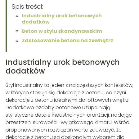
Spis treści:
Industrialny urok betonowych
dodatków
Beton w stylu skandynawskim
Zastosowanie betonu na zewnątrz
Industrialny urok betonowych
dodatków
Styl industrialny to jeden z najczęstszych kontekstów,
w których stosuje się dekoracje z betonu, co czyni
dekoracje z betonu idealnymi do loftowych wnętrz.
Dodatkowo ozdoby betonowe uzupełniają
stylistyczne detale industrialnych aranżacji, nadając
przestrzeni surowości i wyjątkowego klimatu. Wśród
proponowanych rozwiązań warto zauważyć, że
dekoracje z betonu są doskonałym wyborem dla