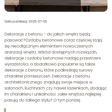
Data publikacji: 2025-07-05
Dekoracje z betonu – do jakich wnętrz będą
pasować?Ozdoby betonowe coraz częściej stają
się nieodłącznym elementem nowoczesnych
aranżacji wnętrz. Wśród dostępnych rozwiązań,
dekoracje i ozdoby betonowe nadają przestrzeni
wyrazistości, a dodatkowo popularne są także
dekoracje z betonu, które podkreślają surowy
charakter pomieszczeń. Dekoracje z betonu
architektonicznego znajdują swoje miejsce w
salonach, kuchniach czy nawet łazienkach, dodając
im charakteru i unikalności. Jakie wnętrza najlepiej
pasują do takiego stylu? O tym poniżej.