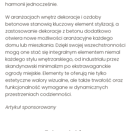
harmonii jednocześnie.
W aranżacjach wnętrz dekoracje i ozdoby
betonowe stanowią kluczowy element stylizacji, a
zastosowanie dekoracje z betonu dodatkowo
otwiera nowe możliwości aranżacyjne każdego
domu lub mieszkania. Dzięki swojej wszechstronności
mogą one stać się integralnym elementem niemal
każdego stylu wnętrzarskiego, od industrialu przez
skandynawski minimalizm po ekstrawaganckie
ogrody miejskie. Elementy te oferują nie tylko
estetyczne walory wizualne, ale także trwałość oraz
funkcjonalność wymagane w dynamicznych
przestrzeniach codzienności.
Artykuł sponsorowany