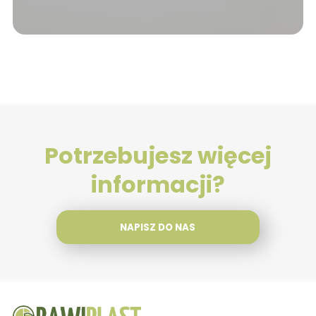
Potrzebujesz więcej
informacji?
NAPISZ DO NAS