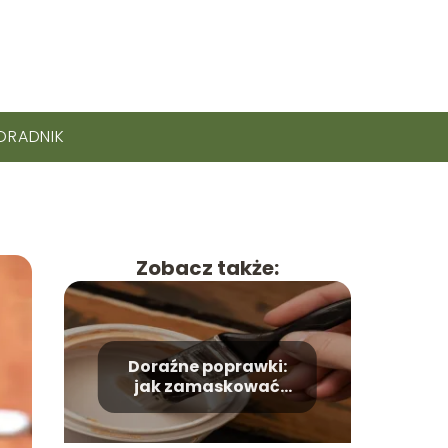
ORADNIK
Zobacz także:
Doraźne poprawki:
jak zamaskować
wypaloną dziurę?