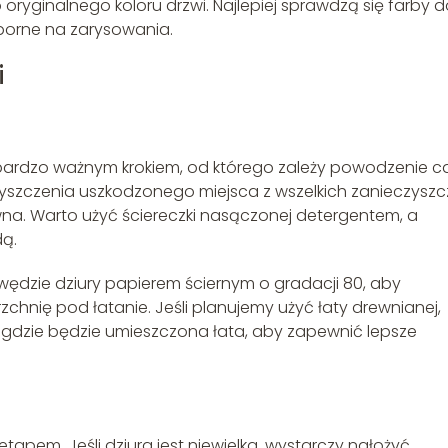
yginalnego koloru drzwi. Najlepiej sprawdzą się farby d
dporne na zarysowania.
i
 bardzo ważnym krokiem, od którego zależy powodzenie ca
szczenia uszkodzonego miejsca z wszelkich zanieczyszc
na. Warto użyć ściereczki nasączonej detergentem, a
ą.
awędzie dziury papierem ściernym o gradacji 80, aby
chnię pod łatanie. Jeśli planujemy użyć łaty drewnianej,
e, gdzie będzie umieszczona łata, aby zapewnić lepsze
etapem. Jeśli dziura jest niewielka, wystarczy nałożyć