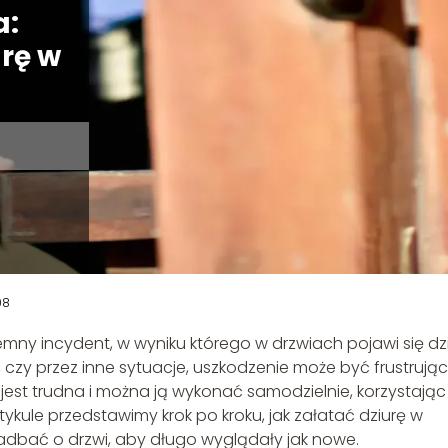
a:
rę w
08
mny incydent, w wyniku którego w drzwiach pojawi się dzi
, czy przez inne sytuacje, uszkodzenie może być frustrując
jest trudna i można ją wykonać samodzielnie, korzystając
rtykule przedstawimy krok po kroku, jak załatać dziurę w
 zadbać o drzwi, aby długo wyglądały jak nowe.