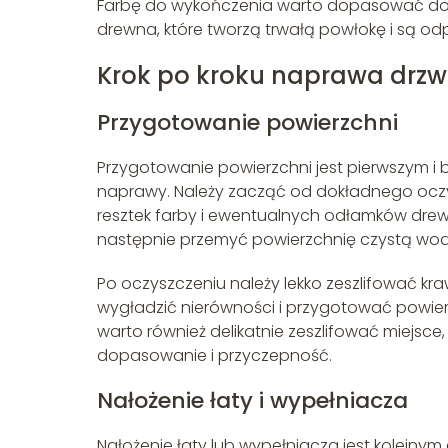
Farbę do wykończenia warto dopasować do or
drewna, które tworzą trwałą powłokę i są o
Krok po kroku naprawa drzw
Przygotowanie powierzchni
Przygotowanie powierzchni jest pierwszym i
naprawy. Należy zacząć od dokładnego oczy
resztek farby i ewentualnych odłamków drew
następnie przemyć powierzchnię czystą wod
Po oczyszczeniu należy lekko zeszlifować kr
wygładzić nierówności i przygotować powierz
warto również delikatnie zeszlifować miejsc
dopasowanie i przyczepność.
Nałożenie łaty i wypełniacza
Nałożenie łaty lub wypełniacza jest kolejnym 