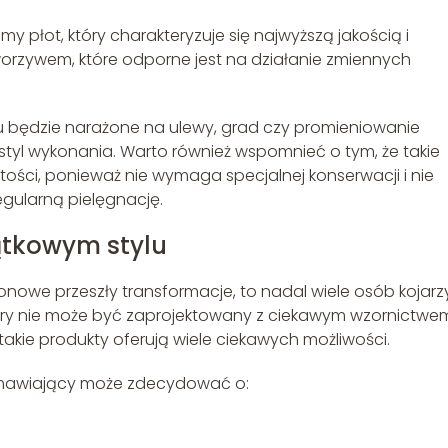
 płot, który charakteryzuje się najwyższą jakością i
worzywem, które odporne jest na działanie zmiennych
nu będzie narażone na ulewy, grad czy promieniowanie
styl wykonania. Warto również wspomnieć o tym, że takie
tości, ponieważ nie wymaga specjalnej konserwacji i nie
gularną pielęgnację.
ątkowym stylu
onowe przeszły transformacje, to nadal wiele osób kojarzy
óry nie może być zaprojektowany z ciekawym wzornictwe
takie produkty oferują wiele ciekawych możliwości.
amawiający może zdecydować o: