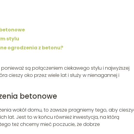
 betonowe
m stylu
ne ogrodzenia z betonu?
 ponieważ są połączeniem ciekawego stylu i najwyższej
óra cieszy oko przez wiele lat i służy w nienagannej i
dzenia betonowe
zenia wokół domu, to zawsze pragniemy tego, aby cieszy
ich lat. Jest to w końcu również inwestycja, na którą
latego też chcemy mieć poczucie, że dobrze