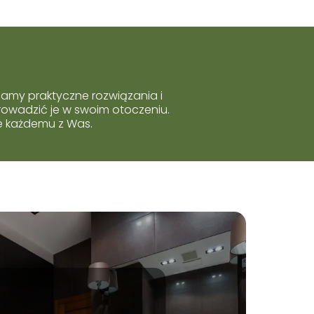
hamy praktyczne rozwiązania i
rowadzić je w swoim otoczeniu.
ie każdemu z Was.