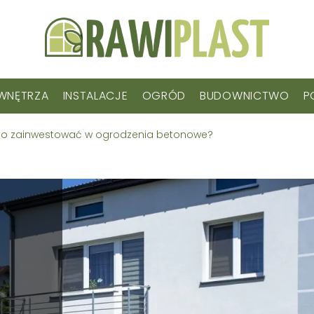
WNĘTRZA
INSTALACJE
OGRÓD
BUDOWNICTWO
P
to zainwestować w ogrodzenia betonowe?