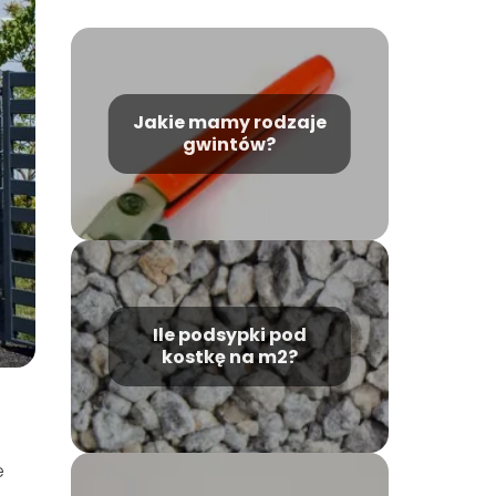
Jakie mamy rodzaje
gwintów?
Ile podsypki pod
kostkę na m2?
e