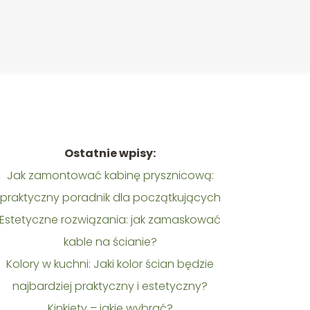
Ostatnie wpisy:
Jak zamontować kabinę prysznicową:
praktyczny poradnik dla początkujących
Estetyczne rozwiązania: jak zamaskować
kable na ścianie?
Kolory w kuchni: Jaki kolor ścian będzie
najbardziej praktyczny i estetyczny?
Kinkiety – jakie wybrać?