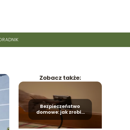
ORADNIK
Zobacz także:
Bezpieczeństwo
domowe: jak zrobić
uziemienie w
gniazdku?