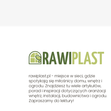
rawiplast.pl - miejsce w sieci, gdzie
spotykają się miłośnicy domu, wnętrz i
ogrodu. Znajdziesz tu wiele artykułów,
porad i inspiracji dotyczących aranżacji
wnętrz, instalacji, budownictwa i ogrodu.
Zapraszamy do lektury!