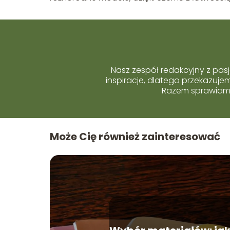
Nasz zespół redakcyjny z pasj
inspiracje, dlatego przekazuj
Razem sprawiamy,
Może Cię również zainteresować