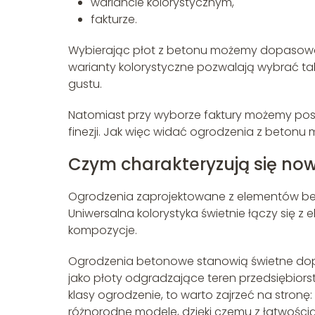
wariancie kolorystycznym,
fakturze.
Wybierając płot z betonu możemy dopasować
warianty kolorystyczne pozwalają wybrać tak
gustu.
Natomiast przy wyborze faktury możemy pos
finezji. Jak więc widać ogrodzenia z betonu m
Czym charakteryzują się no
Ogrodzenia zaprojektowane z elementów bet
Uniwersalna kolorystyka świetnie łączy się
kompozycje.
Ogrodzenia betonowe stanowią świetne dopeł
jako płoty odgradzające teren przedsiębiors
klasy ogrodzenie, to warto zajrzeć na stronę:
różnorodne modele, dzięki czemu z łatwości