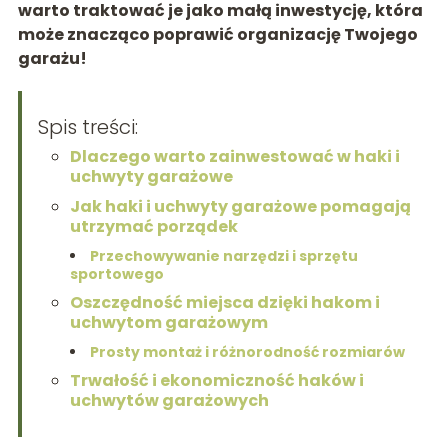
warto traktować je jako małą inwestycję, która
może znacząco poprawić organizację Twojego
garażu!
Spis treści:
Dlaczego warto zainwestować w haki i
uchwyty garażowe
Jak haki i uchwyty garażowe pomagają
utrzymać porządek
Przechowywanie narzędzi i sprzętu
sportowego
Oszczędność miejsca dzięki hakom i
uchwytom garażowym
Prosty montaż i różnorodność rozmiarów
Trwałość i ekonomiczność haków i
uchwytów garażowych