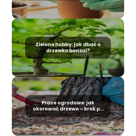
Zielone hobby: jak dbać o
drzewko bonsai?
Prace ogrodowe: jak
okorować drzewo – krok po
kroku