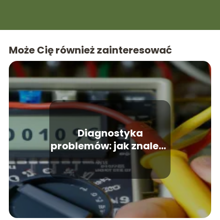
skomplikowane tematy stają się proste i bliskie
każdemu z Was.
Może Cię również zainteresować
Diagnostyka
problemów: jak znaleźć
zwarcie w instalacji
elektrycznej – krok po
kroku