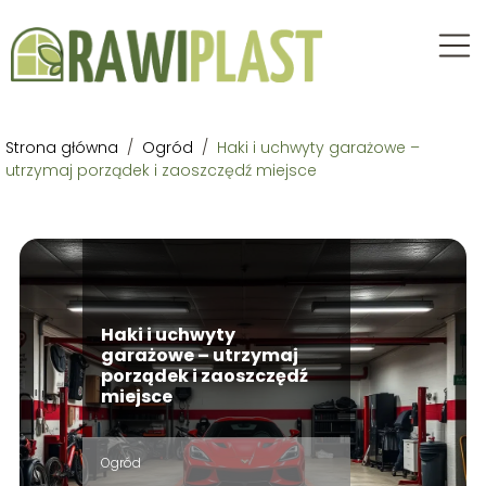
Strona główna
/
Ogród
/
Haki i uchwyty garażowe –
utrzymaj porządek i zaoszczędź miejsce
Haki i uchwyty
garażowe – utrzymaj
porządek i zaoszczędź
miejsce
Ogród