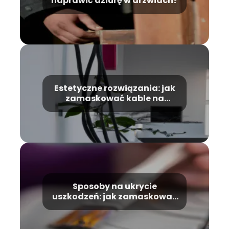
naprawić dziurę w drzwiach?
Estetyczne rozwiązania: jak
zamaskować kable na
ścianie?
Sposoby na ukrycie
uszkodzeń: jak zamaskować
pękniętą płytkę?