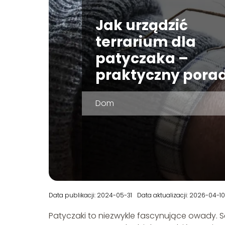
Jak urządzić
terrarium dla
patyczaka –
praktyczny pora
Dom
Data publikacji: 2024-05-31
Data aktualizacji: 2026-04-10
Patyczaki to niezwykle fascynujące owady. 