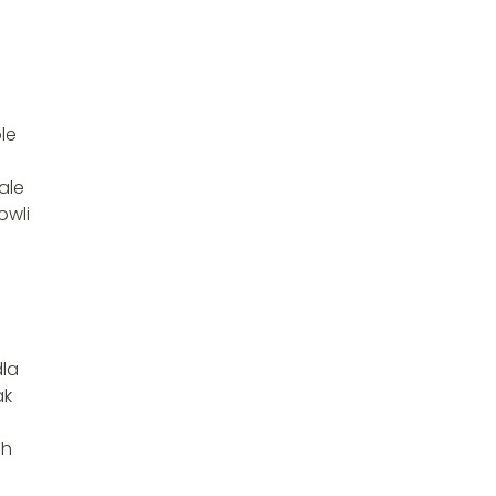
le
ale
owli
dla
ak
ch