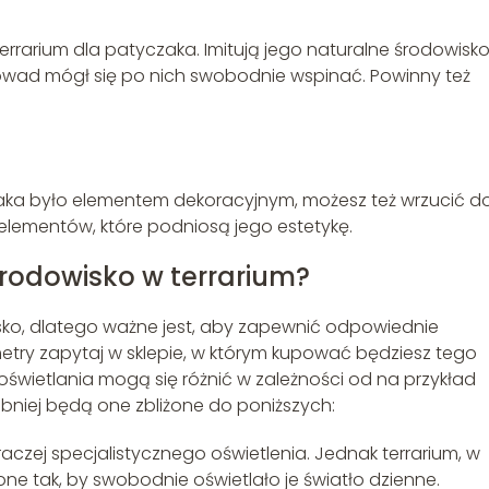
 terrarium dla patyczaka. Imitują jego naturalne środowisko
 owad mógł się po nich swobodnie wspinać. Powinny też
zaka było elementem dekoracyjnym, możesz też wrzucić d
 elementów, które podniosą jego estetykę.
rodowisko w terrarium?
wisko, dlatego ważne jest, aby zapewnić odpowiednie
etry zapytaj w sklepie, w którym kupować będziesz tego
wietlania mogą się różnić w zależności od na przykład
iej będą one zbliżone do poniższych:
raczej specjalistycznego oświetlenia. Jednak terrarium, w
ne tak, by swobodnie oświetlało je światło dzienne.