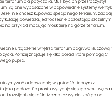
 terrarium dla patyczaka. Musi być on przezroczysty!
rarium. Są one wyposażone w odpowiednie systemy wentyla
Jeżeli nie chcesz kupować specjalnego terrarium, zadbaj
 cyrkulację powietrza, jednocześnie pozostając szczelnym
ić na przykład mocując moskitierę na górze terrarium.
wiednie urządzenie wnętrza terrarium odgrywa kluczową r
cia. Poniżej znajduje się kilka porad, które pomogą Ci
wego pupila.
 i utrzymywać odpowiednią wilgotność. Jednym z
rfu jako podłoża. Po prostu wysypuje się jego warstwę na
ci i rozwijaniu się roślin. Można też wymieszać go na