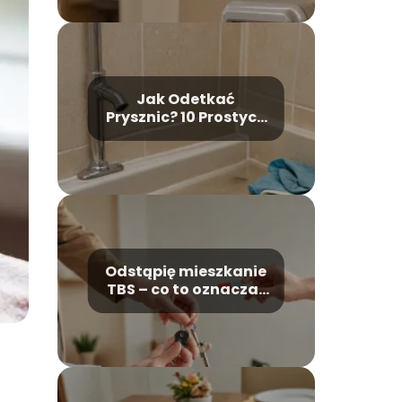
Jak Odetkać
Prysznic? 10 Prostych
i Skutecznych Porad
Krok Po Kroku
Odstąpię mieszkanie
TBS – co to oznacza i
na co zwrócić
uwagę?