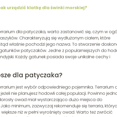
ak urządzić klatkę dla świnki morskiej?
terrarium dla patyczaka, warto zastanowić się, czym w ogó
traszyków. Charakteryzują się wydłużonym ciałem, które
Stąd właśnie pochodzi jego nazwa. To stworzenie doskon
wiele gatunków patyczaków. Jedne z popularniejszych do hod
ndyjski. Każdy gatunek posiada swoje unikalne cechy i
epsze dla patyczaka?
rrarium jest wybór odpowiedniego pojemnika. Terrarium 
żeli nie planujesz hodowli całej populacji. Powinno jedn
dorosły owad miał wystarczająco dużo miejsca do
Jako minimum, zazwyczaj rekomenduje się terraria, który
 większe niż w pełni wyrośnięty owad. Warto też zwrócić