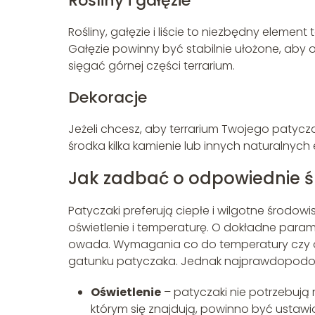
Rośliny i gałęzie
Rośliny, gałęzie i liście to niezbędny element
Gałęzie powinny być stabilnie ułożone, aby
sięgać górnej części terrarium.
Dekoracje
Jeżeli chcesz, aby terrarium Twojego patyc
środka kilka kamienie lub innych naturalnych
Jak zadbać o odpowiednie ś
Patyczaki preferują ciepłe i wilgotne środo
oświetlenie i temperaturę. O dokładne param
owada. Wymagania co do temperatury czy oś
gatunku patyczaka. Jednak najprawdopodobn
Oświetlenie
– patyczaki nie potrzebują 
którym się znajdują, powinno być ustawio