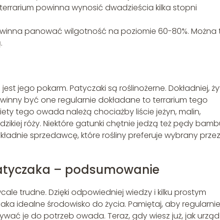
terrarium powinna wynosić dwadzieścia kilka stopni
owinna panować wilgotność na poziomie 60-80%. Można 
.
est jego pokarm. Patyczaki są roślinożerne. Dokładniej, ż
powinny być one regularnie dokładane to terrarium tego
ety tego owada należą chociażby liście jeżyn, malin,
y dzikiej róży. Niektóre gatunki chętnie jedzą też pędy bam
okładnie sprzedawcę, które rośliny preferuje wybrany prze
 patyczaka – podsumowanie
cale trudne. Dzięki odpowiedniej wiedzy i kilku prostym
ka idealne środowisko do życia. Pamiętaj, aby regularni
wać je do potrzeb owada. Teraz, gdy wiesz już, jak urząd