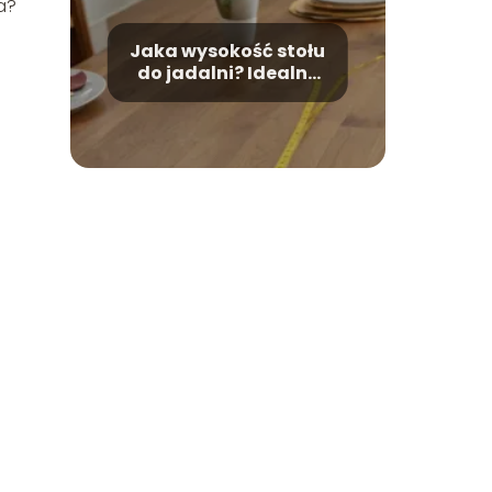
a?
Jaka wysokość stołu
do jadalni? Idealne
wymiary dla Twojej
wygody!