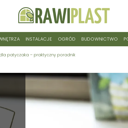
WNĘTRZA
INSTALACJE
OGRÓD
BUDOWNICTWO
P
 dla patyczaka – praktyczny poradnik