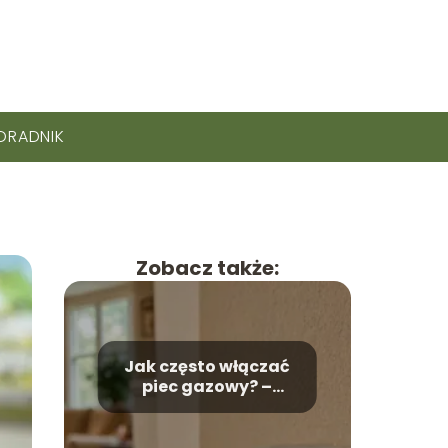
ORADNIK
Zobacz także:
Jak często włączać
piec gazowy? –
Odpowiadamy na
pytanie!