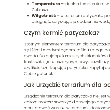
Temperatura
– idealna temperatura w 
Celsjusza.
Wilgotność
– w terrarium patyczaka p
osiągnąć, spryskując je codziennie wodą
Czym karmić patyczaka?
Istotnym elementem terrarium dla patyczaka j
się liśćmi i młodymi pędami roślin. Dlatego 
owada. Do najpopularniejszych składników di
truskawki, dębu, leszczyny, morwy, bazylii cz
czy liście bzu. Kupując patyczaka, zapytaj d
Ciebie gatunek.
Jak urządzić terrarium dla
Urządzanie terrarium dla patyczaka nie jest w
krokom możesz stworzyć dla swojego patycza
monitorować warunki w terrarium i dostosowy