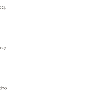
cji,
,
 –
olę
 dno